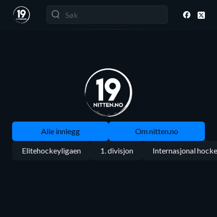
Alle innlegg
Om nitten.no
Elitehockeyligaen
1. divisjon
Internasjonal hock