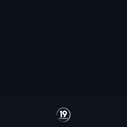
Pauser spillerjakten: - Har to plasser
jeg håper vi kommer til å fylle
Stjernen ønsker seg to offensive importer, men
spillerjakten er satt på pause og erstattet med jakt på
økte rammer.
Se alle