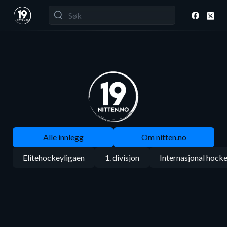
Alle innlegg
Om nitten.no
Elitehockeyligaen
1. divisjon
Internasjonal hock