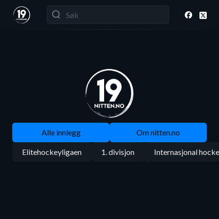
Alle innlegg
Om nitten.no
Elitehockeyligaen
1. divisjon
Internasjonal hock