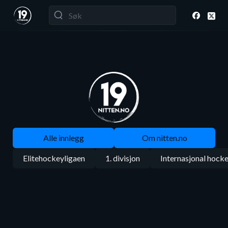
Alle innlegg
Om nitten.no
Elitehockeyligaen
1. divisjon
Internasjonal hock