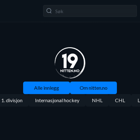
Alle innlegg
Om nitten.no
1. divisjon
Internasjonal hockey
NHL
CHL
L