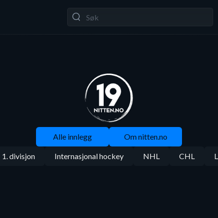
Alle innlegg
Om nitten.no
1. divisjon
Internasjonal hockey
NHL
CHL
L