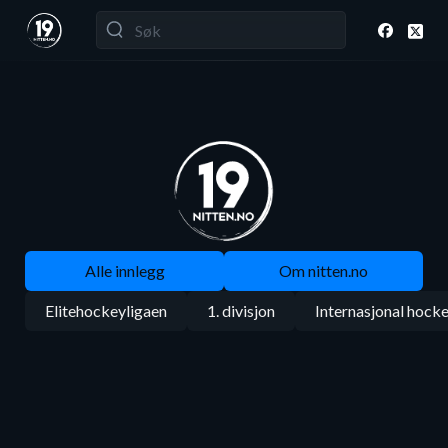
Alle innlegg
Om nitten.no
Elitehockeyligaen
1. divisjon
Internasjonal hock