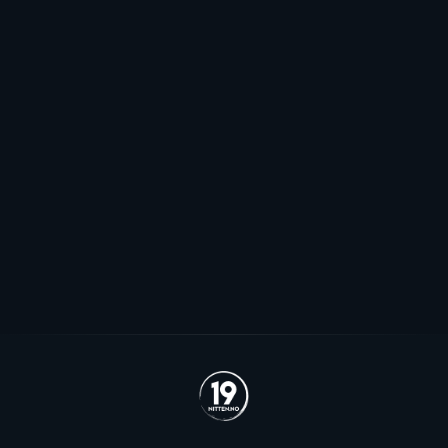
Mot EHL-exit for Elvsveen: - Mest
sannsynlig
Patrick Elvsveen er trolig tapt for Stavanger Oilers og
blir neppe Storhamar-spiller da det er konkret
interesse fra utlandet for landslagsspilleren.
Se alle