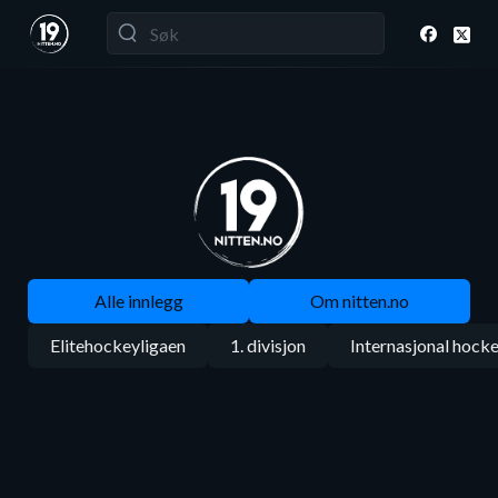
Alle innlegg
Om nitten.no
Elitehockeyligaen
1. divisjon
Internasjonal hock