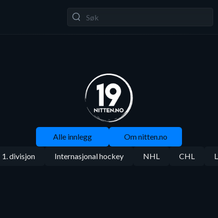
Alle innlegg
Om nitten.no
1. divisjon
Internasjonal hockey
NHL
CHL
L