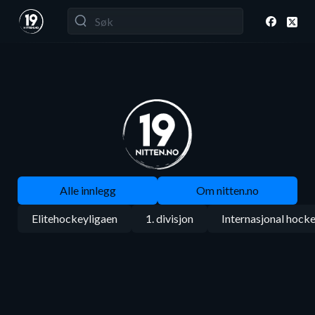
Alle innlegg
Om nitten.no
Elitehockeyligaen
1. divisjon
Internasjonal hock