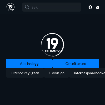
Alle innlegg
Om nitten.no
Elitehockeyligaen
1. divisjon
Internasjonal hock