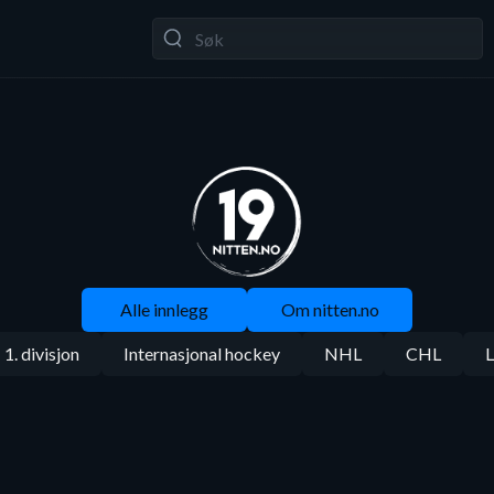
Alle innlegg
Om nitten.no
1. divisjon
Internasjonal hockey
NHL
CHL
L