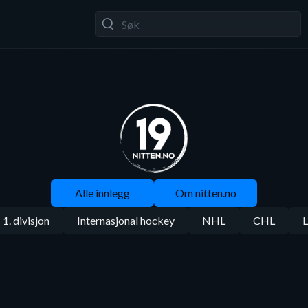
Alle innlegg
Om nitten.no
1. divisjon
Internasjonal hockey
NHL
CHL
L