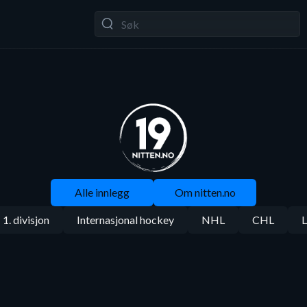
Alle innlegg
Om nitten.no
1. divisjon
Internasjonal hockey
NHL
CHL
L