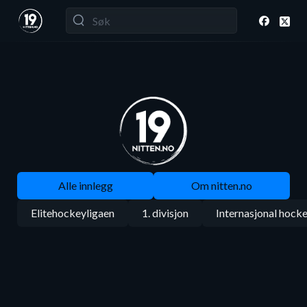
Alle innlegg
Om nitten.no
Elitehockeyligaen
1. divisjon
Internasjonal hock