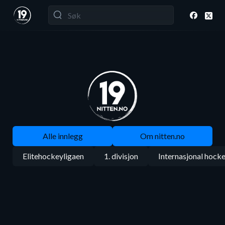
Alle innlegg
Om nitten.no
Elitehockeyligaen
1. divisjon
Internasjonal hock