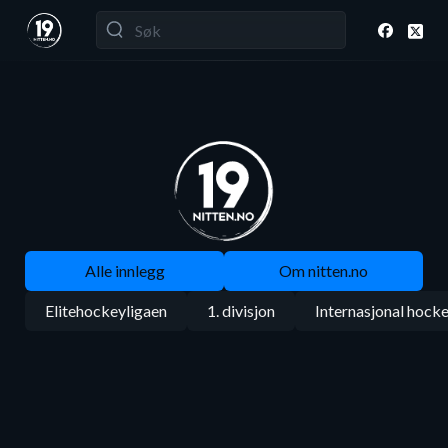
Alle innlegg
Om nitten.no
Elitehockeyligaen
1. divisjon
Internasjonal hock