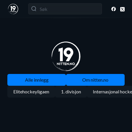
Alle innlegg
Om nitten.no
Elitehockeyligaen
1. divisjon
Internasjonal hock