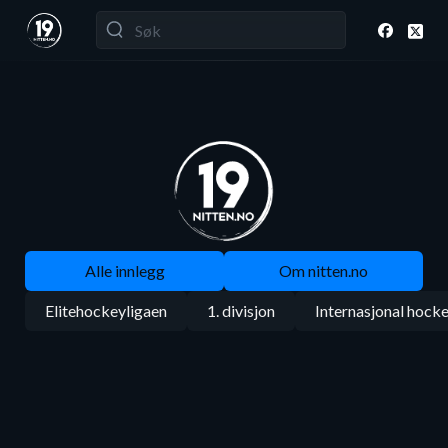
Alle innlegg
Om nitten.no
Elitehockeyligaen
1. divisjon
Internasjonal hock