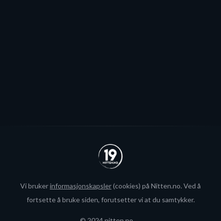
Patrick Elvsveen er trolig tapt for Stavanger Oilers og
blir neppe Storhamar-spiller da det er konkret
interesse fra utlandet for landslagsspilleren.
Se alle
Vi bruker
informasjonskapsler
(cookies) på Nitten.no. Ved å
fortsette å bruke siden, forutsetter vi at du samtykker.
© 2024 nitten.no