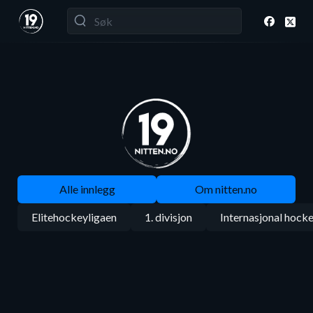
Alle innlegg
Om nitten.no
Elitehockeyligaen
1. divisjon
Internasjonal hock