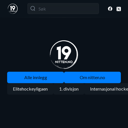
Alle innlegg
Om nitten.no
Elitehockeyligaen
1. divisjon
Internasjonal hock