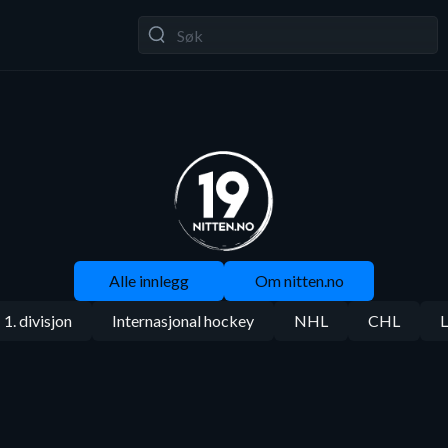
Alle innlegg
Om nitten.no
1. divisjon
Internasjonal hockey
NHL
CHL
L