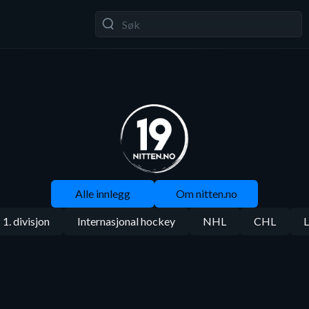
Alle innlegg
Om nitten.no
1. divisjon
Internasjonal hockey
NHL
CHL
L