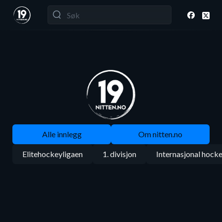
Alle innlegg
Om nitten.no
Elitehockeyligaen
1. divisjon
Internasjonal hock