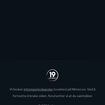
Stjernen ønsker seg to offensive importer, men
spillerjakten er satt på pause og erstattet med jakt på
økte rammer.
Se alle
Vi bruker
informasjonskapsler
(cookies) på Nitten.no. Ved å
fortsette å bruke siden, forutsetter vi at du samtykker.