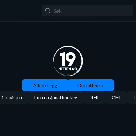
Alle innlegg
Om nitten.no
1. divisjon
Internasjonal hockey
NHL
CHL
L