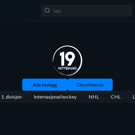
Alle innlegg
Om nitten.no
1. divisjon
Internasjonal hockey
NHL
CHL
L