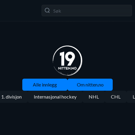
Alle innlegg
Om nitten.no
1. divisjon
Internasjonal hockey
NHL
CHL
L