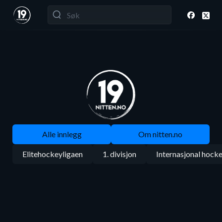
Alle innlegg
Om nitten.no
Elitehockeyligaen
1. divisjon
Internasjonal hock