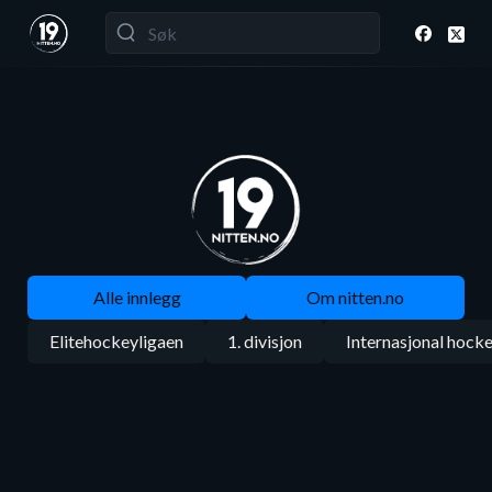
Alle innlegg
Om nitten.no
Elitehockeyligaen
1. divisjon
Internasjonal hock