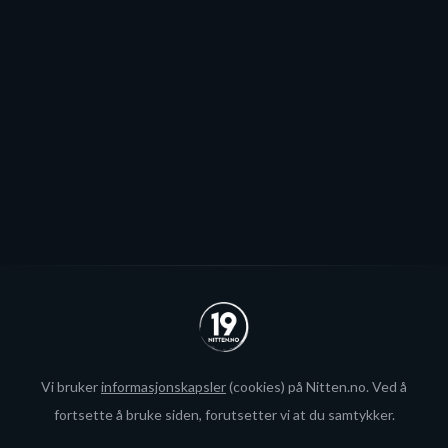
Capfriendly
Corsica Hockey
Hockey Reference
Quanthockey
Hockey Database
Elite Prospects
Vi bruker
informasjonskapsler
(cookies) på Nitten.no. Ved å
fortsette å bruke siden, forutsetter vi at du samtykker.