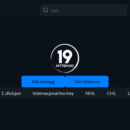
Alle innlegg
Om nitten.no
1. divisjon
Internasjonal hockey
NHL
CHL
L