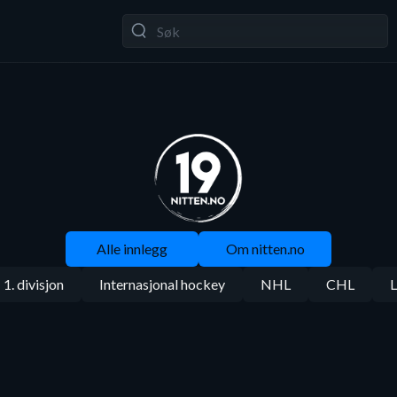
Alle innlegg
Om nitten.no
1. divisjon
Internasjonal hockey
NHL
CHL
L