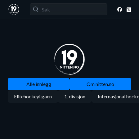
Alle innlegg
Om nitten.no
Elitehockeyligaen
1. divisjon
Internasjonal hock