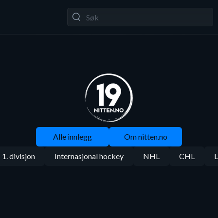
Alle innlegg
Om nitten.no
1. divisjon
Internasjonal hockey
NHL
CHL
L