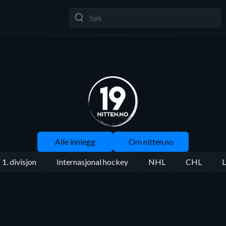
Alle innlegg
Om nitten.no
1. divisjon
Internasjonal hockey
NHL
CHL
L