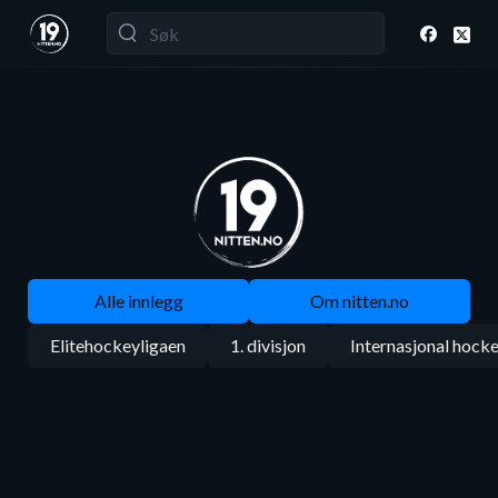
Alle innlegg
Om nitten.no
Elitehockeyligaen
1. divisjon
Internasjonal hock