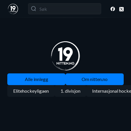
Alle innlegg
Om nitten.no
Elitehockeyligaen
1. divisjon
Internasjonal hock