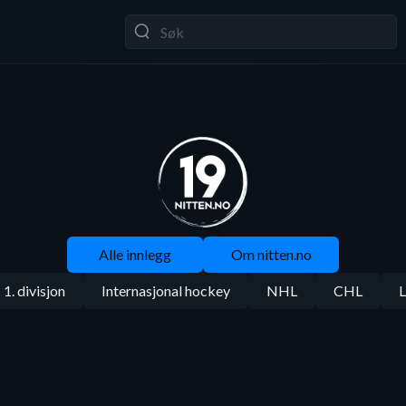
Alle innlegg
Om nitten.no
1. divisjon
Internasjonal hockey
NHL
CHL
L