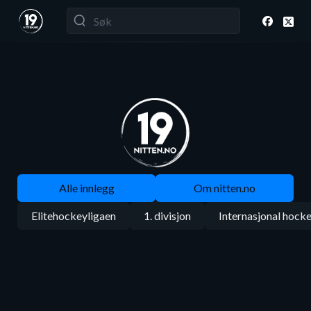
Alle innlegg
Om nitten.no
Elitehockeyligaen
1. divisjon
Internasjonal hock