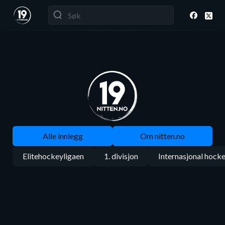
Alle innlegg
Om nitten.no
Elitehockeyligaen
1. divisjon
Internasjonal hock