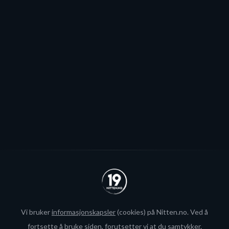
sannsynlig
Patrick Elvsveen er trolig tapt for Stavanger Oilers og
blir neppe Storhamar-spiller da det er konkret
interesse fra utlandet for landslagsspilleren.
Se alle
Vi bruker
informasjonskapsler
(cookies) på Nitten.no. Ved å
fortsette å bruke siden, forutsetter vi at du samtykker.