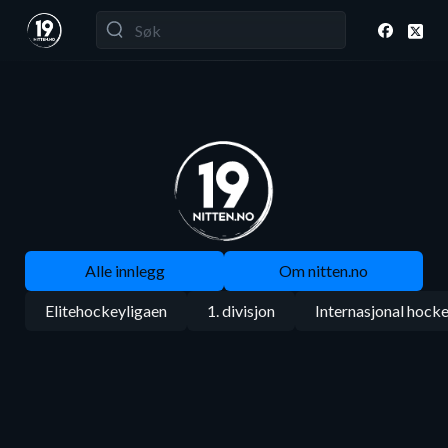
Alle innlegg
Om nitten.no
Elitehockeyligaen
1. divisjon
Internasjonal hock