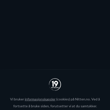
Patrick Elvsveen er trolig tapt for Stavanger Oilers og
blir neppe Storhamar-spiller da det er konkret
interesse fra utlandet for landslagsspilleren.
Se alle
Vi bruker
informasjonskapsler
(cookies) på Nitten.no. Ved å
fortsette å bruke siden, forutsetter vi at du samtykker.