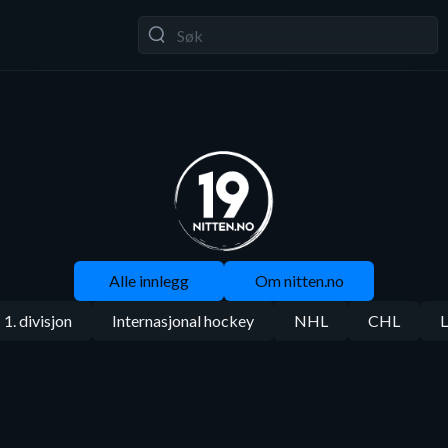
Alle innlegg
Om nitten.no
1. divisjon
Internasjonal hockey
NHL
CHL
L