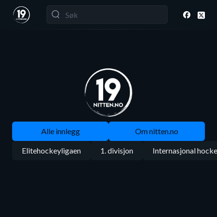
Alle innlegg
Om nitten.no
Elitehockeyligaen
1. divisjon
Internasjonal hock