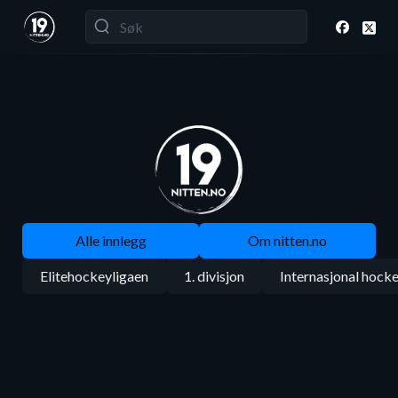
Alle innlegg
Om nitten.no
Elitehockeyligaen
1. divisjon
Internasjonal hock