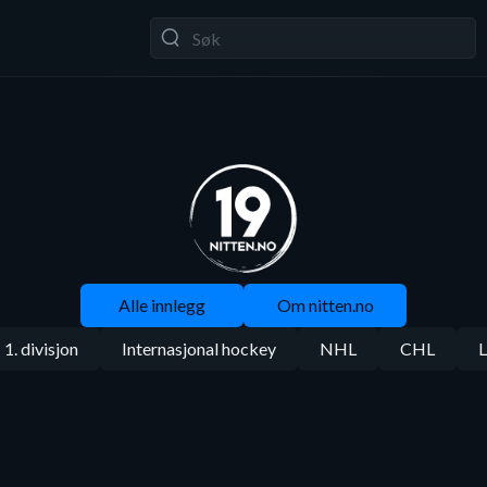
Alle innlegg
Om nitten.no
1. divisjon
Internasjonal hockey
NHL
CHL
L