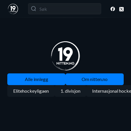
Alle innlegg
Om nitten.no
Elitehockeyligaen
1. divisjon
Internasjonal hock