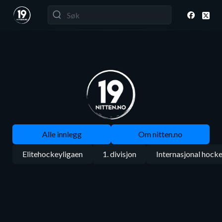
Alle innlegg
Om nitten.no
Elitehockeyligaen
1. divisjon
Internasjonal hock