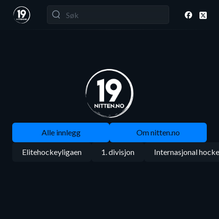
Alle innlegg
Om nitten.no
Elitehockeyligaen
1. divisjon
Internasjonal hock