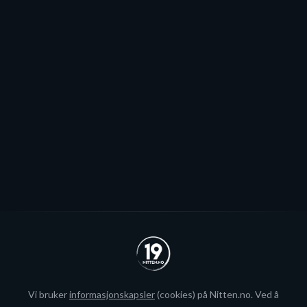
jeg håper vi kommer til å fylle
Stjernen ønsker seg to offensive importer, men
spillerjakten er satt på pause og erstattet med jakt på
økte rammer.
Se alle
Vi bruker
informasjonskapsler
(cookies) på Nitten.no. Ved å