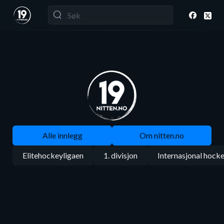
Alle innlegg
Om nitten.no
Elitehockeyligaen
1. divisjon
Internasjonal hock