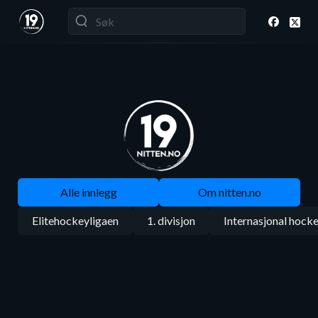
Alle innlegg
Om nitten.no
Elitehockeyligaen
1. divisjon
Internasjonal hock