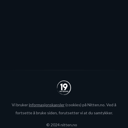
spillerjakten er satt på pause og erstattet med jakt på
økte rammer.
Se alle
Vi bruker
informasjonskapsler
(cookies) på Nitten.no. Ved å
fortsette å bruke siden, forutsetter vi at du samtykker.
© 2024 nitten.no