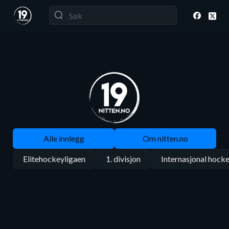
Alle innlegg
Om nitten.no
Elitehockeyligaen
1. divisjon
Internasjonal hock